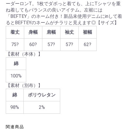
ーダーロンT。1枚でダボっと着ても、上にTシャツを重
ね着してもバランスの良いアイテム。左裾には
「BEFTEY」のネーム付き！新品未使用デニムにinして着
るとBEFTEYのネームがチラリと見えます◎【サイズ】
着丈
身幅
肩幅
袖丈
裾幅
75?
60?
57?
57?
62?
【素材（本体）】
綿
100%
【素材（別布）】
綿
ポリウレタン
98%
2%
関連商品