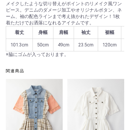
メイクしたような切り替えがポイントのリメイク風ワン
ピース。デニムのダメージ加工やオリジナルボタン、ネ
ーム、袖の配色ラインまで考え抜かれたデザイン！1枚
着ただけでお洒落になれるアイテムです。
着丈
身幅
肩幅
袖丈
裾幅
101.3cm
50cm
49cm
23.5cm
120cm
6
※脇にゴムが入っております。
関連商品