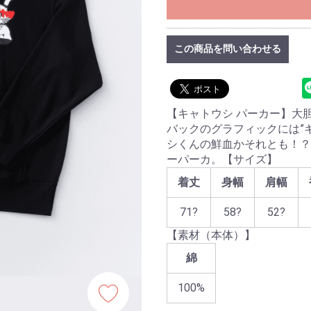
この商品を問い合わせる
【キャトウシ パーカー】大
バックのグラフィックには”
シくんの鮮血かそれとも！？
ーパーカ。【サイズ】
着丈
身幅
肩幅
71?
58?
52?
【素材（本体）】
綿
100%