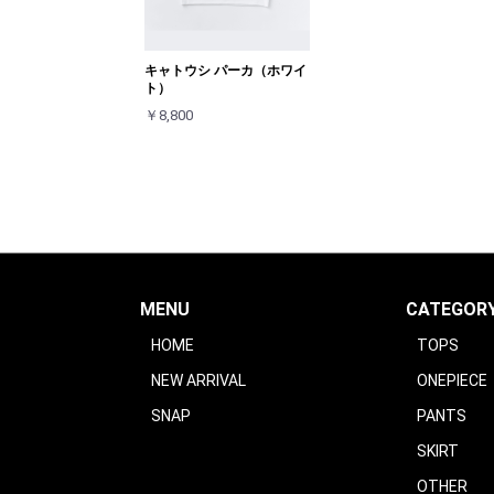
キャトウシ パーカ（ホワイ
ト）
￥8,800
MENU
CATEGOR
HOME
TOPS
NEW ARRIVAL
ONEPIECE
SNAP
PANTS
SKIRT
OTHER