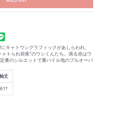
SOLD OUT
胆にキャトウシグラフィックがあしらわれ、
キャトられ前夜”のウシくんたち。滴る赤はウ
定番のシルエットで裏パイル地のプルオーバ
袖丈
61?