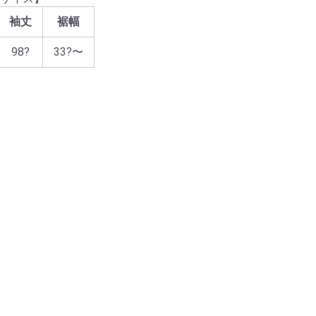
袖丈
裾幅
98?
33?〜