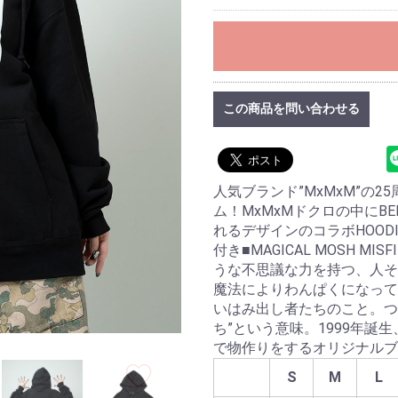
この商品を問い合わせる
人気ブランド”MxMxM”の
ム！MxMxMドクロの中にBE
れるデザインのコラボHOODI
付き■MAGICAL MOSH MI
うな不思議な力を持つ、人そ
魔法によりわんぱくになってい
いはみ出し者たちのこと。つ
ち”という意味。1999年
で物作りをするオリジナルブ
S
M
L