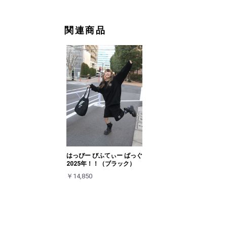
関連商品
はっぴー びふてぃー ばっぐ
2025年！！（ブラック）
￥14,850