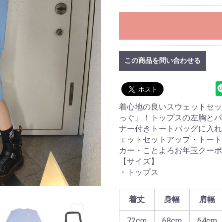
この商品を問い合わせる
着心地の良いスウェットセッ
っぐ』！トップスの左胸とパ
ナー付きトートバッグに入れ
ェットセットアップ・トート
カー・ことよろお年玉クーポ
【サイズ】
・トップス
着丈
身幅
肩幅
72cm
68cm
64cm