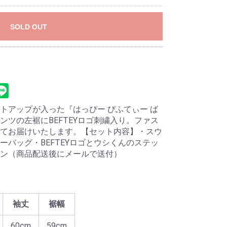
SOLD OUT
トアップが入った『はっぴー びふてぃー ば
ンツの左裾にBEFTEYロゴ刺繍入り。ファス
てお届けいたします。【セット内容】・スウ
ーバッグ・BEFTEYロゴとウシくんのステッ
ン（商品配送後にメールで送付）
袖丈
裾幅
60cm
59cm