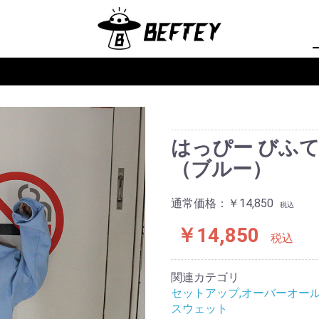
はっぴー びふて
（ブルー）
通常価格：
￥14,850
税込
￥14,850
税込
関連カテゴリ
セットアップ,オーバーオー
スウェット