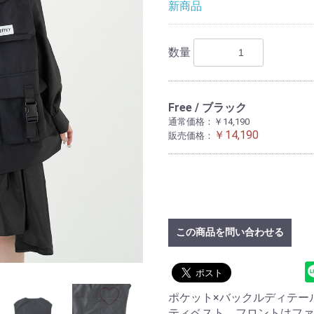
新商品
数量
Free / ブラック
通常価格：￥14,190
￥14,190
販売価格：
この商品を問い合わせる
ポケット×バックルディテー
ティベスト。フロントはファ