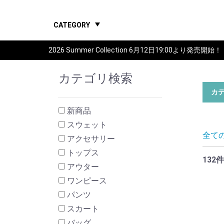
CATEGORY
2026 Summer Collection 6月12日19:00より発売開始！
カテゴリ検索
カ
新商品
スウェット
全て
アクセサリー
トップス
132件
アウター
ワンピース
パンツ
スカート
バッグ